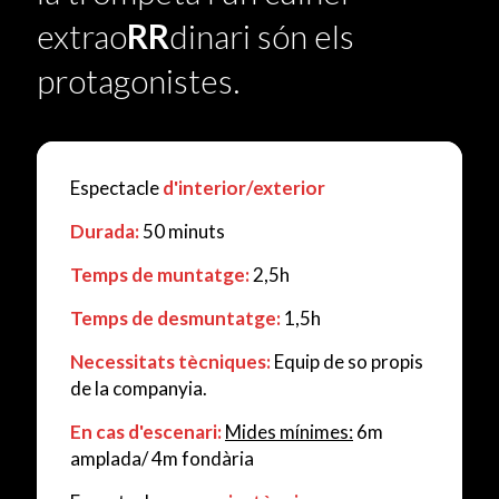
extrao
RR
dinari són els
protagonistes.
Espectacle
d'interior/exterior
Durada:
50 minuts
Temps de muntatge:
2,5h
Temps de desmuntatge:
1,5h
Necessitats tècniques:
Equip de so propis
de la companyia.
En cas d'escenari:
Mides mínimes:
6m
amplada/ 4m fondària