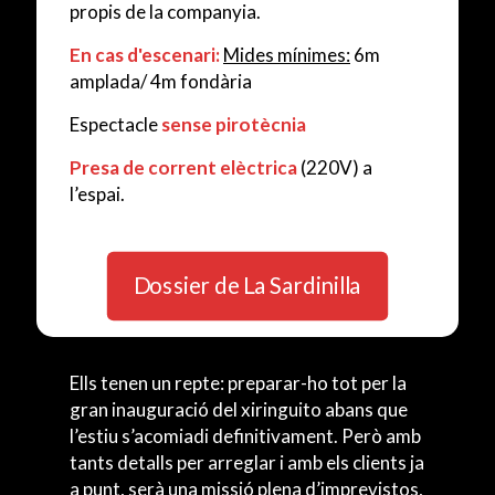
propis de la companyia.
En cas d'escenari:
Mides mínimes:
6m
amplada/ 4m fondària
Espectacle
sense pirotècnia
Presa de corrent elèctrica
(220V) a
l’espai.
Dossier de La Sardinilla
Ells tenen un repte: preparar-ho tot per la
gran inauguració del xiringuito abans que
l’estiu s’acomiadi definitivament. Però amb
tants detalls per arreglar i amb els clients ja
a punt, serà una missió plena d’imprevistos,