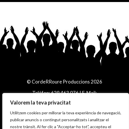
© CordeRRoure Produccions 2026
Telèfon:
629 463 076
| E-Mail:
info@corderroure.net
Valorem la teva privacitat
Utilitzem cookies per millorar la teva experiència de navegació,
publicar anuncis o contingut personalitzats i analitzar el
Cookies
|
Avis legal
|
Política de privacitat
nostre trànsit. Al fer clic a "Acceptar-ho tot", accepteu el